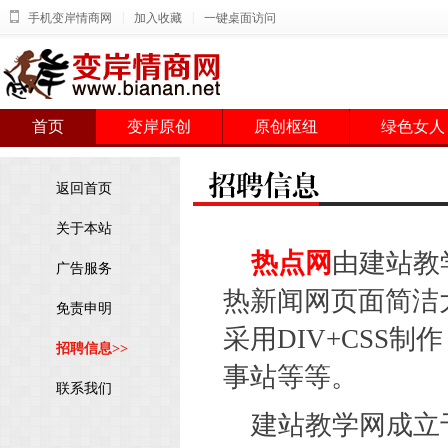
|
|
手机变岸情商网
加入收藏
一键桌面访问
首页
变岸原创
原创枢纽
绿色女人
返回首页
关于本站
热点网
由建站教
广告服务
热新闻网页面简洁大
免责申明
采用DIV+CSS
招聘信息>>
事站等等。
联系我们
建站教学网成立于