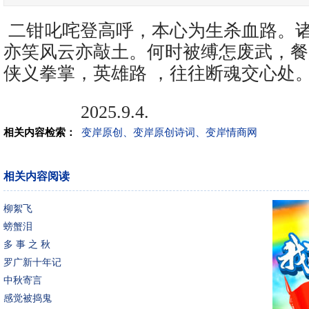
二钳叱咤登高呼，本心为生杀血路。
亦笑风云亦敲土。何时被缚怎废武，餐
侠义拳掌，英雄路 ，往往断魂交心处
2025.9.4.
相关内容检索：
变岸原创、变岸原创诗词、变岸情商网
相关内容阅读
柳絮飞
螃蟹泪
多 事 之 秋
罗广新十年记
中秋寄言
感觉被捣鬼