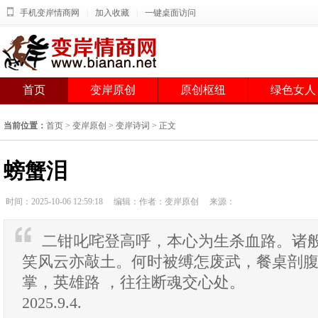
|
|
手机变岸情商网
加入收藏
一键桌面访问
首页
变岸原创
原创枢纽
绿色女人
当前位置：
首页
>
变岸原创
>
变岸诗词
> 正文
螃蟹泪
时间：2025-10-06 12:59:18
编辑：作者：变岸原创
来源：
二钳叱咤登高呼，本心为生杀血路。诸
笑风云亦敲土。何时被缚怎废武，餐桌剖
掌，英雄路 ，往往断魂交心处。
2025.9.4.