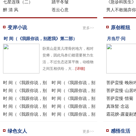
七星连珠（二）
踏平冬皱
懿
《急诊科医生》
醉 清 风
苍云心意
张
男人不敢抛弃你
秘
变岸小说
原创枢纽
更多>>
时 间（《我跟你说，别惹我》第二部）
月当厅·问
卧英山是英儿埋骨的地方，相对
贫瘠，因此鸟兽们都需要努力生
活，不过生态还算平衡，动植物
之间互相供给，大…
[详细]
时 间（《我跟你说，别
时 间（《我跟你说，别
菩萨蛮慢·晚秋
惹
时 间（《我跟你说，别
惹
时 间（《我跟你说，别
菩萨蛮慢·山居
惹
时 间（《我跟你说，别
惹
时 间（《我跟你说，别
菩萨蛮慢·惜菊
惹
时 间（《我跟你说，别
惹
时 间（《我跟你说，别
真珠髻·念远
惹
时 间（《我跟你说，别
惹
时 间（《我跟你说，别
霜花腴-露凝剔
惹
惹
绿色女人
感悟生活
更多>>