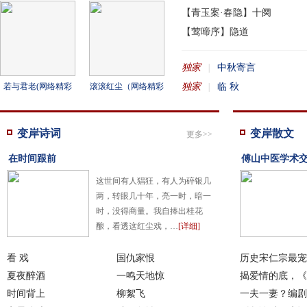
《望》（热门影视剧
曲推荐9）
【青玉案·春隐】十阕
主题曲汇编九）
【莺啼序】隐道
独家
|
中秋寄言
独家
|
临 秋
若与君老(网络精彩
滚滚红尘（网络精彩
歌曲推荐8）
歌曲推荐7）
变岸诗词
变岸散文
更多>>
在时间跟前
傅山中医学术
这世间有人猖狂，有人为碎银几
两，转眼几十年，亮一时，暗一
时，没得商量。我自捧出桂花
酿，看透这红尘戏，…
[详细]
看 戏
国仇家恨
历史宋仁宗最宠
夏夜醉酒
一鸣天地惊
妃，
揭爱情的底，《
时间背上
柳絮飞
师
一夫一妻？编剧