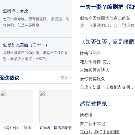
一夫一妻？编剧把《如
莺啼序：梦欢
假如今天你因为他身上的某一
悠闻钟声寺晚，望莺梭逐日。 层峦远、风
信传鸥，任是从容闲逸...
这一点继续做出让步，那么你就
1
2
3
4
5
《知否知否，应是绿肥
爱是如此美丽（二十一）
每日里都要自己劲抖擞，唯恐压不住许多
性格下的路
愁，春紧少水东流，一应到...
花月体排律·花月
台海闽厦古诗人
聚焦热议
更多>>
爱你爱得很久
主攻？防反？主攻抢占先机，
感觉被捣鬼
螃蟹泪
罗广新十年记
《楚乔传》主题曲
京物语（网络精彩歌
玉山枕·题江山如画图