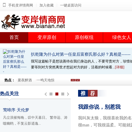
|
|
手机变岸情商网
加入收藏
一键桌面访问
首页
变岸原创
原创枢纽
绿色女人
扒乾隆为什么对第一任皇后富察氏那么好？真相是------
我写这篇帖子是想说善待在我们身边的人，不要苛责对方，珍惜
要等到对方突然离世才想起对方的好，活着的时候看...
[详细]
热点：
·
夏夜醉酒
·
一鸣天地惊
热点关注
我跟你说，别惹我
莺啼序·天伦梦
凡尘浪摧悔晚，叹中天暮日。 繁华远、涛
我叫灰太狼，我很喜欢我的名
噬幽鸥，不复云影逍逸...
很man，可我很温柔。可能就因