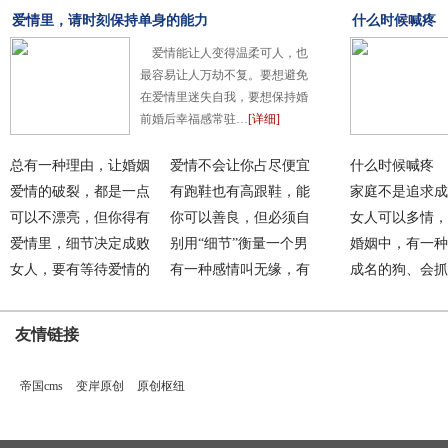
爱情里，请时刻保持单身的能力
什么时候喊疼
爱情能让人变得温柔可人，也
最容易让人万劫不复。要想避免
在爱情里迷失自我，要想保持婚
前婚后幸福感常驻…
[详细]
总有一种理由，让婚姻
爱情不会让你占尽便宜
什么时候喊疼
值
爱情的破裂，都是一点
有跑鞋也有高跟鞋，能
家庭不是追求成
一
可以不漂亮，但你得有
痛
你可以善良，但必须自
路
女人可以多情，
质
爱情里，细节决定成败
带
别用“细节”衡量一个男
情
婚姻中，有一种
女人，要有等待爱情的
有一种感情叫无缘，有
做
成名的狗、会抓
底
一
狗
友情链接
帝国cms
变岸原创
原创枢纽