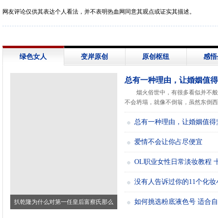
网友评论仅供其表达个人看法，并不表明热血网同意其观点或证实其描述。
绿色女人
变岸原创
原创枢纽
感悟
总有一种理由，让婚姻值得
烟火俗世中，有很多看似并不般
不会坍塌，就像不倒翁，虽然东倒西歪.
总有一种理由，让婚姻值得
爱情不会让你占尽便宜
OL职业女性日常淡妆教程 
没有人告诉过你的11个化妆
如何挑选粉底液色号 适合
扒乾隆为什么对第一任皇后富察氏那么
好？真