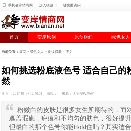
|
|
手机变岸情商网
加入收藏
一键桌面访问
首页
变岸原创
原创枢纽
绿色女人
当前位置：
首页
>
绿色女人
>
化妆保养
> 正文
如何挑选粉底液色号 适合自己的
然
时间：2017-01-07 12:40:51
编辑：
来源：
太平洋时尚网
粉嫩白的皮肤是很多女生所期待的，而
遮盖瑕疵，疤痕和不均匀的肤色，很好提
但最白的那个色号你能Hold住吗？其实适